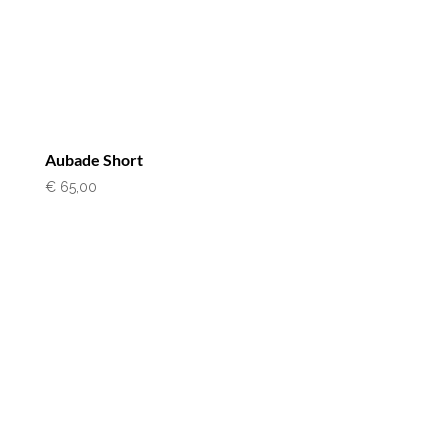
Aubade Short
€
65,00