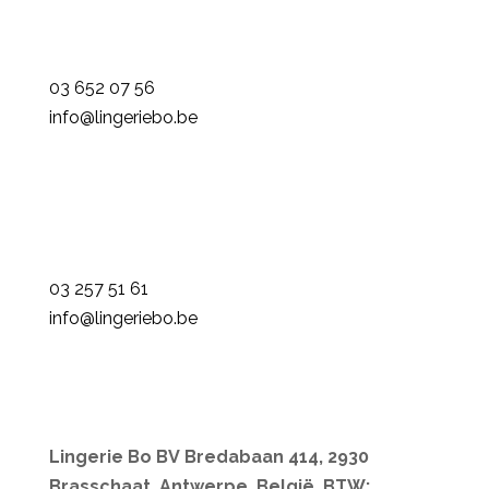
Bredabaan 414
2930 Brasschaat
03 652 07 56
info@lingeriebo.be
Lingerie Bo Berchem
Fruithoflaan 39
2600 Berchem
03 257 51 61
info@lingeriebo.be
Lingerie Bo BV Bredabaan 414, 2930
Brasschaat, Antwerpe, België, BTW: