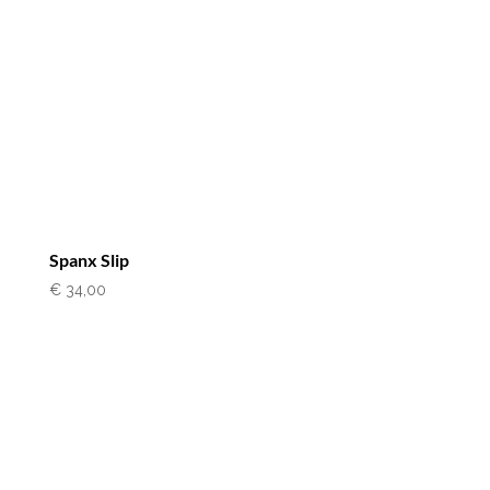
Spanx Slip
€
34,00
Lingerie Bo Brasschaat