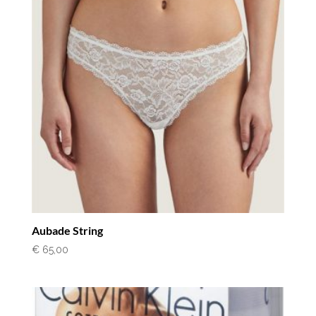
Aubade String
€
65,00