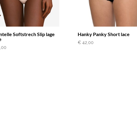
telle Softstrech Slip lage
Hanky Panky Short lace
e
€
42,00
,00