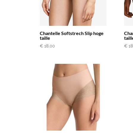
Chantelle Softstrech Slip hoge
Chan
taille
taill
€
18,00
€
18