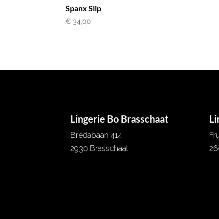
Spanx Slip
€
34,00
Lingerie Bo Brasschaat
Li
Bredabaan 414
Fr
2930 Brasschaat
26
03 652 07 56
03
info@lingeriebo.be
in