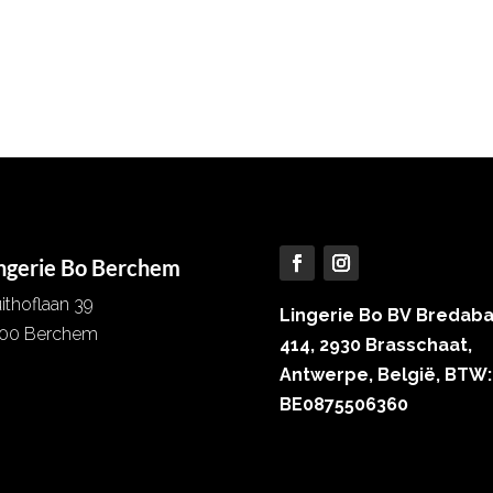
ngerie Bo Berchem
uithoflaan 39
Lingerie Bo BV Bredab
00 Berchem
414, 2930 Brasschaat,
Antwerpe, België, BTW:
 257 51 61
BE0875506360
fo@lingeriebo.be