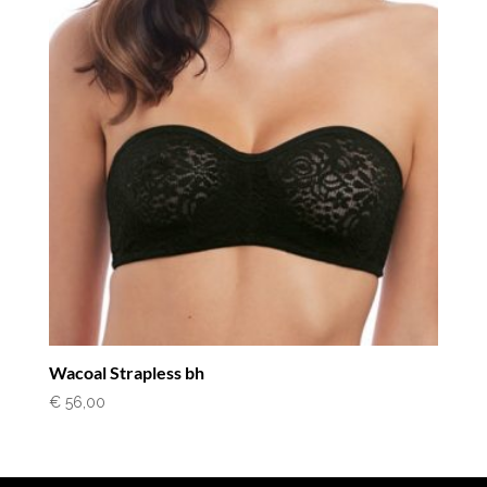
Wacoal Strapless bh
€
56,00